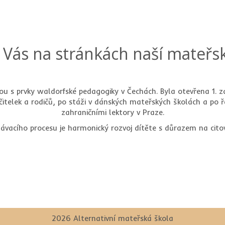
 Vás na stránkách naší mateřsk
lou s prvky waldorfské pedagogiky v Čechách. Byla otevřena 1. z
učitelek a rodičů, po stáži v dánských mateřských školách a po
zahraničními lektory v Praze.
ávacího procesu je harmonický rozvoj dítěte s důrazem na cito
2026 Alternativní mateřská škola