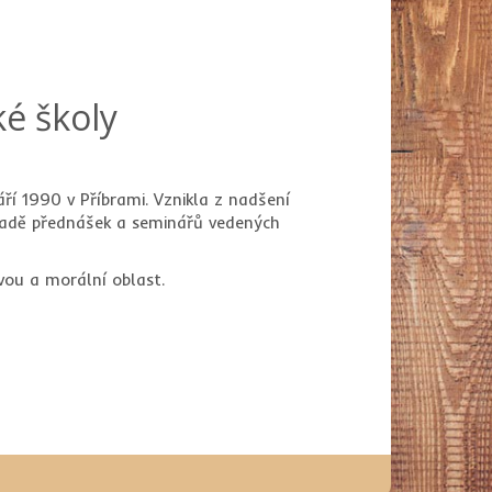
é školy
áří 1990 v Příbrami. Vznikla z nadšení
 řadě přednášek a seminářů vedených
vou a morální oblast.