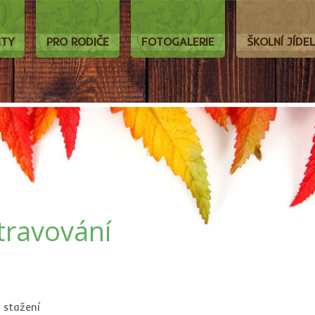
ITY
PRO RODIČE
FOTOGALERIE
ŠKOLNÍ JÍDE
travování
stažení