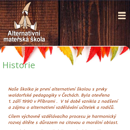
Historie
Naše školka je první alternativní školou s prvky
waldorfské pedagogiky v Čechách. Byla otevřena
1. září 1990 v Příbrami . V té době vznikla z nadšení
a zájmu o alternativní vzdělávání učitelek a rodičů.
Cílem výchovně vzdělávacího procesu je harmonický
rozvoj dítěte s důrazem na citovou a morální oblast.